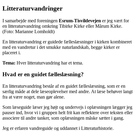
Litteraturvandringer
I samarbejde med foreningen
Esrum-Tisvildevejen
er jeg vært for
en litteraturvandring omkring Tibirke Kirke eller Mårum Kirke.
(Foto: Marianne Lomholdt)
En litteraturvandring er guidede fælleslæsninger i kirken kombineret
med en vandretur i det smukke naturlandskab, begge kirker er
placeret i.
Tema:
Hver litteraturvandring har et tema.
Hvad er en guidet fælleslæsning?
En litteraturvandring består af en guidet fælleslæsning, som er en
særlig måde at dele læseoplevelser med andre. At læse behøver langt
fra at være noget, man gør alene.
Som læseguide læser jeg højt og undervejs i oplæsningen lægger jeg
pauser ind, hvor vi i gruppen helt frit kan reflektere over teksten eller
associere til andre tanker, som oplæsningen måske sætter i gang.
Jeg er erfaren vandreguide og uddannet i Litteraturhistorie.