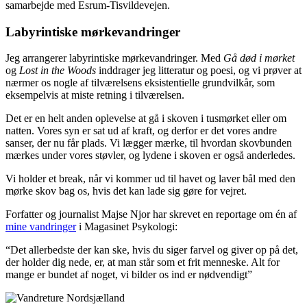
samarbejde med Esrum-Tisvildevejen.
Labyrintiske mørkevandringer
Jeg arrangerer labyrintiske mørkevandringer. Med
Gå død i mørket
og
Lost in the Woods
inddrager jeg litteratur og poesi, og vi prøver at
nærmer os nogle af tilværelsens eksistentielle grundvilkår, som
eksempelvis at miste retning i tilværelsen.
Det er en helt anden oplevelse at gå i skoven i tusmørket eller om
natten. Vores syn er sat ud af kraft, og derfor er det vores andre
sanser, der nu får plads. Vi lægger mærke, til hvordan skovbunden
mærkes under vores støvler, og lydene i skoven er også anderledes.
Vi holder et break, når vi kommer ud til havet og laver bål med den
mørke skov bag os, hvis det kan lade sig gøre for vejret.
Forfatter og journalist Majse Njor har skrevet en reportage om én af
mine vandringer
i Magasinet Psykologi:
“Det allerbedste der kan ske, hvis du siger farvel og giver op på det,
der holder dig nede, er, at man står som et frit menneske. Alt for
mange er bundet af noget, vi bilder os ind er nødvendigt”