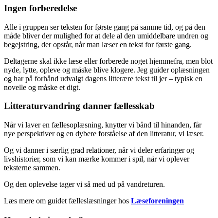
Ingen forberedelse
Alle i gruppen ser teksten for første gang på samme tid, og på den
måde bliver der mulighed for at dele al den umiddelbare undren og
begejstring, der opstår, når man læser en tekst for første gang.
Deltagerne skal ikke læse eller forberede noget hjemmefra, men blot
nyde, lytte, opleve og måske blive klogere. Jeg guider oplæsningen
og har på forhånd udvalgt dagens litterære tekst til jer – typisk en
novelle og måske et digt.
Litteraturvandring danner fællesskab
Når vi laver en fællesoplæsning, knytter vi bånd til hinanden, får
nye perspektiver og en dybere forståelse af den litteratur, vi læser.
Og vi danner i særlig grad relationer, når vi deler erfaringer og
livshistorier, som vi kan mærke kommer i spil, når vi oplever
teksterne sammen.
Og den oplevelse tager vi så med ud på vandreturen.
Læs mere om guidet fælleslæsninger hos
Læseforeningen