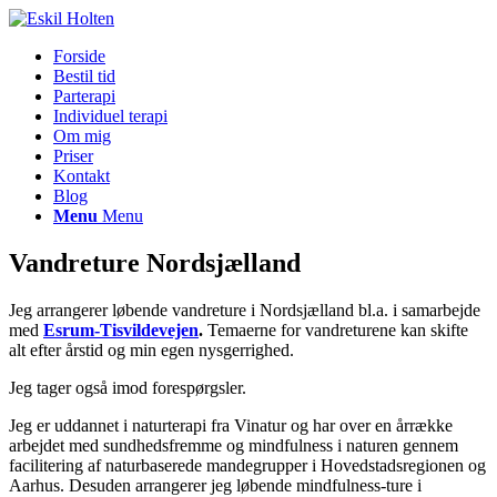
Forside
Bestil tid
Parterapi
Individuel terapi
Om mig
Priser
Kontakt
Blog
Menu
Menu
Vandreture Nordsjælland
Jeg arrangerer løbende vandreture i Nordsjælland bl.a. i samarbejde
med
Esrum-Tisvildevejen
.
Temaerne for vandreturene kan skifte
alt efter årstid og min egen nysgerrighed.
Jeg tager også imod forespørgsler.
Jeg er uddannet i naturterapi fra Vinatur og har over en årrække
arbejdet med sundhedsfremme og mindfulness i naturen gennem
facilitering af naturbaserede mandegrupper i Hovedstadsregionen og
Aarhus. Desuden arrangerer jeg løbende mindfulness-ture i