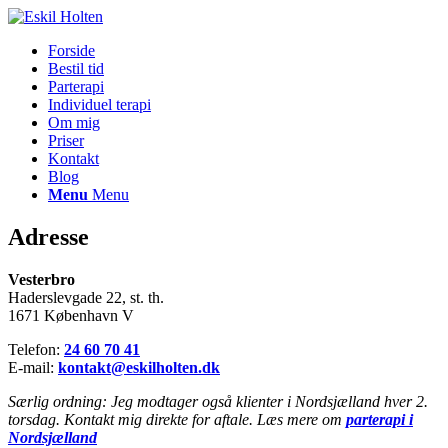
Forside
Bestil tid
Parterapi
Individuel terapi
Om mig
Priser
Kontakt
Blog
Menu
Menu
Adresse
Vesterbro
Haderslevgade 22, st. th.
1671 København V
Telefon:
24 60 70 41
E-mail:
kontakt@eskilholten.dk
Særlig ordning: Jeg modtager også klienter i Nordsjælland hver 2.
torsdag. Kontakt mig direkte for aftale. Læs mere om
parterapi i
Nordsjælland