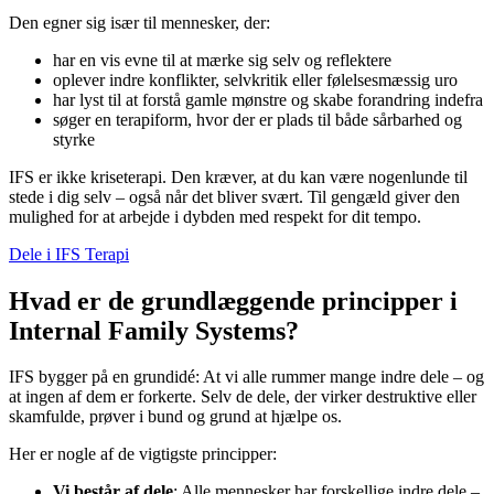
Den egner sig især til mennesker, der:
har en vis evne til at mærke sig selv og reflektere
oplever indre konflikter, selvkritik eller følelsesmæssig uro
har lyst til at forstå gamle mønstre og skabe forandring indefra
søger en terapiform, hvor der er plads til både sårbarhed og
styrke
IFS er ikke kriseterapi. Den kræver, at du kan være nogenlunde til
stede i dig selv – også når det bliver svært. Til gengæld giver den
mulighed for at arbejde i dybden med respekt for dit tempo.
Dele i IFS Terapi
Hvad er de grundlæggende principper i
Internal Family Systems?
IFS bygger på en grundidé: At vi alle rummer mange indre dele – og
at ingen af dem er forkerte. Selv de dele, der virker destruktive eller
skamfulde, prøver i bund og grund at hjælpe os.
Her er nogle af de vigtigste principper:
Vi består af dele
: Alle mennesker har forskellige indre dele –