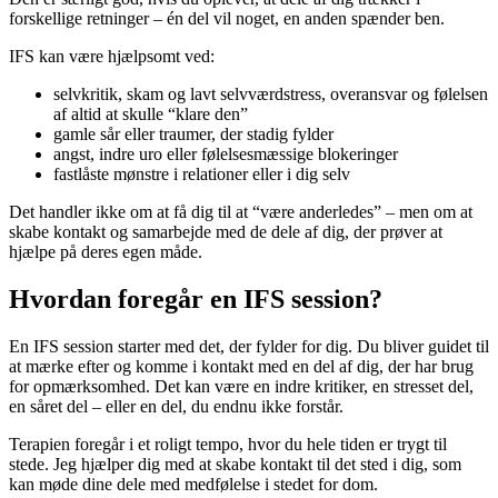
forskellige retninger – én del vil noget, en anden spænder ben.
IFS kan være hjælpsomt ved:
selvkritik, skam og lavt selvværdstress, overansvar og følelsen
af altid at skulle “klare den”
gamle sår eller traumer, der stadig fylder
angst, indre uro eller følelsesmæssige blokeringer
fastlåste mønstre i relationer eller i dig selv
Det handler ikke om at få dig til at “være anderledes” – men om at
skabe kontakt og samarbejde med de dele af dig, der prøver at
hjælpe på deres egen måde.
Hvordan foregår en IFS session?
En IFS session starter med det, der fylder for dig. Du bliver guidet til
at mærke efter og komme i kontakt med en del af dig, der har brug
for opmærksomhed. Det kan være en indre kritiker, en stresset del,
en såret del – eller en del, du endnu ikke forstår.
Terapien foregår i et roligt tempo, hvor du hele tiden er trygt til
stede. Jeg hjælper dig med at skabe kontakt til det sted i dig, som
kan møde dine dele med medfølelse i stedet for dom.