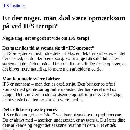
IFS Institute
Er der noget, man skal være opmærksom
på ved IFS terapi?
Nogle ting, det er godt at vide om IFS-terapi
Det tager lidt tid at vænne sig til “IFS-sproget”
I IFS arbejder vi med indre dele – f.eks. en del, der kritiserer, en del
der er vred, en del der bærer sorg. For mange føles det lidt skævt i
starten at tale på den måde. Det er helt normalt. De fleste oplever, at
det bliver mere naturligt, jo mere man arbejder med det.
Man kan møde svære følelser
IFS er nænsom – men den er også ærlig. Den bringer os ofte i
kontakt med gamle sår og indre mønstre, der har været med os
længe. Det kan være både forløsende og udfordrende. Det vigtige
er, at vi går i det tempo, du kan være med til.
Det er ikke en passiv proces
IFS er ikke noget, der “sker” ved bare at snakke om problemerne.
Du er aktivt med – mærker, undersøger, er nysgerrig. Du lærer dine
dele at kende og begynder at skabe relation til dem. Det er dér,