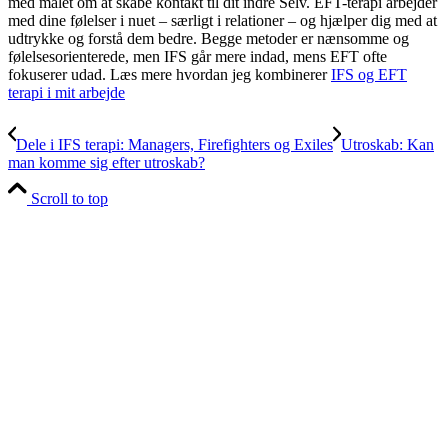
med målet om at skabe kontakt til dit indre Selv. EFT-terapi arbejder
med dine følelser i nuet – særligt i relationer – og hjælper dig med at
udtrykke og forstå dem bedre. Begge metoder er nænsomme og
følelsesorienterede, men IFS går mere indad, mens EFT ofte
fokuserer udad. Læs mere hvordan jeg kombinerer
IFS og EFT
terapi i mit arbejde
Dele i IFS terapi: Managers, Firefighters og Exiles
Utroskab: Kan
man komme sig efter utroskab?
Scroll to top