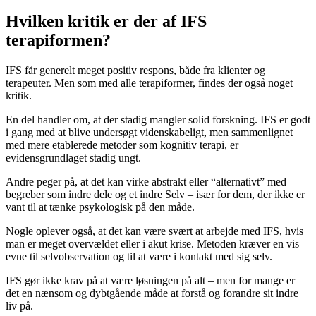
Hvilken kritik er der af IFS
terapiformen?
IFS får generelt meget positiv respons, både fra klienter og
terapeuter. Men som med alle terapiformer, findes der også noget
kritik.
En del handler om, at der stadig mangler solid forskning. IFS er godt
i gang med at blive undersøgt videnskabeligt, men sammenlignet
med mere etablerede metoder som kognitiv terapi, er
evidensgrundlaget stadig ungt.
Andre peger på, at det kan virke abstrakt eller “alternativt” med
begreber som indre dele og et indre Selv – især for dem, der ikke er
vant til at tænke psykologisk på den måde.
Nogle oplever også, at det kan være svært at arbejde med IFS, hvis
man er meget overvældet eller i akut krise. Metoden kræver en vis
evne til selvobservation og til at være i kontakt med sig selv.
IFS gør ikke krav på at være løsningen på alt – men for mange er
det en nænsom og dybtgående måde at forstå og forandre sit indre
liv på.