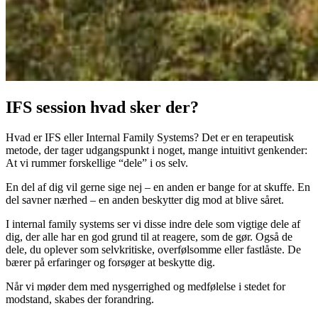
IFS session hvad sker der?
Hvad er IFS eller Internal Family Systems? Det er en terapeutisk
metode, der tager udgangspunkt i noget, mange intuitivt genkender:
At vi rummer forskellige “dele” i os selv.
En del af dig vil gerne sige nej – en anden er bange for at skuffe. En
del savner nærhed – en anden beskytter dig mod at blive såret.
I internal family systems ser vi disse indre dele som vigtige dele af
dig, der alle har en god grund til at reagere, som de gør. Også de
dele, du oplever som selvkritiske, overfølsomme eller fastlåste. De
bærer på erfaringer og forsøger at beskytte dig.
Når vi møder dem med nysgerrighed og medfølelse i stedet for
modstand, skabes der forandring.