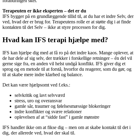
forandringen sker.
Terapeuten er ikke eksperten – det er du
IFS bygger på en grundlæggende tillid til, at du har et indre Selv, der
ved, hvad der er brug for. Terapeutens rolle er at støtte dig i at finde
kontakten til det Selv – ikke at styre processen for dig.
Hvad kan IFS terapi hjælpe med?
IFS kan hjælpe dig med at få ro på det indre kaos. Mange oplever, at
de har dele af sig selv, der trækker i forskellige retninger – én del vil
gerne sige fra, en anden vil helst undgå konflikt. IFS giver dig et
sprog og en metode til at forstå, hvorfor du reagerer, som du gør, og
til at skabe mere indre klarhed og balance.
Det kan være hjælpsomt ved f.eks.:
selvkritik og lavt selvværd
stress, uro og overansvar
gamle sår, traumer og følelsesmæssige blokeringer
indre konflikter og svære relationer
oplevelsen af at “sidde fast” i gamle mønstre
IFS handler ikke om at fikse dig – men om at skabe kontakt til det i
dig, der allerede ved, hvad der skal til.