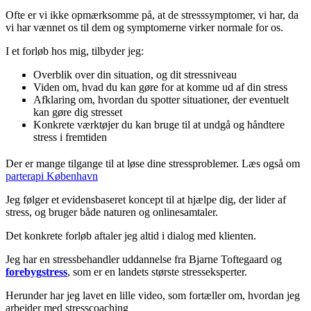
Ofte er vi ikke opmærksomme på, at de stresssymptomer, vi har, da
vi har vænnet os til dem og symptomerne virker normale for os.
I et forløb hos mig, tilbyder jeg:
Overblik over din situation, og dit stressniveau
Viden om, hvad du kan gøre for at komme ud af din stress
Afklaring om, hvordan du spotter situationer, der eventuelt
kan gøre dig stresset
Konkrete værktøjer du kan bruge til at undgå og håndtere
stress i fremtiden
Der er mange tilgange til at løse dine stressproblemer. Læs også om
parterapi København
Jeg følger et evidensbaseret koncept til at hjælpe dig, der lider af
stress, og bruger både naturen og onlinesamtaler.
Det konkrete forløb aftaler jeg altid i dialog med klienten.
Jeg har en stressbehandler uddannelse fra Bjarne Toftegaard og
forebygstress
, som er en landets største stresseksperter.
Herunder har jeg lavet en lille video, som fortæller om, hvordan jeg
arbejder med stresscoaching